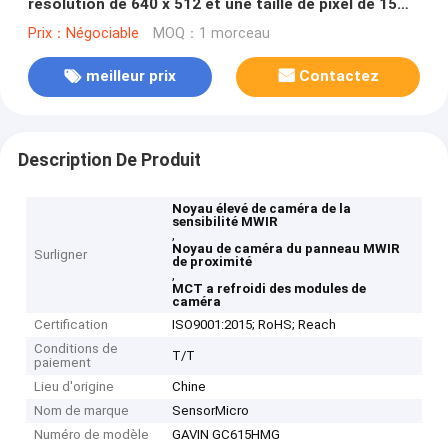
résolution de 640 x 512 et une taille de pixel de 15
μm pour un fonctionnement à haute température
Prix：Négociable
MOQ：1 morceau
150 K
meilleur prix
Contactez
Description De Produit
Noyau élevé de caméra de la
sensibilité MWIR
,
Noyau de caméra du panneau MWIR
Surligner
de proximité
,
MCT a refroidi des modules de
caméra
Certification
ISO9001:2015; RoHS; Reach
Conditions de
T/T
paiement
Lieu d'origine
Chine
Nom de marque
SensorMicro
Numéro de modèle
GAVIN GC615HMG