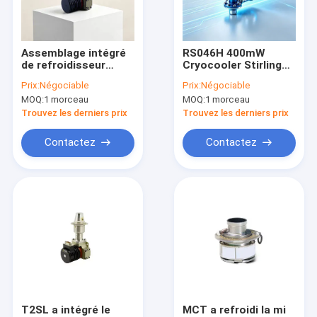
Au sujet de nous
Visite d'usine
Assemblage intégré
RS046H 400mW
de refroidisseur
Cryocooler Stirling
Contrôle de qualité
Dewar à faible bruit
compact à faible
Prix:
Négociable
Prix:
Négociable
avec MTTF supérieur
consommation pour
MOQ:
1 morceau
MOQ:
1 morceau
à 10000 heures et
détecteurs
Contactez-nous
puissance de
infrarouges
Trouvez les derniers prix
Trouvez les derniers prix
refroidissement >
550 mW
Nouvelles
Contactez
Contactez
Demandez une citation
Noyau thermique de caméra
Caméra de sécurité thermique
Caméra thermique enfichable
T2SL a intégré le
MCT a refroidi la mi