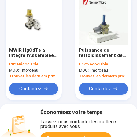
MWIR HgCdTe a
Puissance de
intégré l'Assemblée
refroidissement de
320x256/de
400 mW Cryocooler à
Prix:
Négociable
Prix:
Négociable
refroidisseur de vase
Stirling rotatif
MOQ:
1 morceau
MOQ:
1 morceau
Dewar détecteur d'IR
intégral avec 10000h
refroidi par 30μm
MTTF et taille
Trouvez les derniers prix
Trouvez les derniers prix
compacte pour
détecteurs
Contactez
Contactez
infrarouges refroidis
Économisez votre temps
Laissez-nous contacter les meilleurs
produits avec vous.