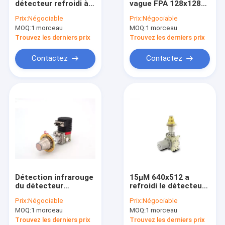
détecteur refroidi à
vague FPA 128x128
Détecteurs infrarouges refroidis
deux bandes de
25μm de détecteur
Prix:
Négociable
Prix:
Négociable
l'Assemblée plus
infrarouge
MOQ:
Modules refroidis de caméra
1 morceau
MOQ:
1 morceau
fraîche IR de vase
Dewar
Trouvez les derniers prix
Trouvez les derniers prix
Représentation optique de gaz
Contactez
Contactez
Module thermique radiométrique
Module thermique de haute résolution de caméra
Caméra thermique pour la détection de fièvre
Caméra thermique montée sur véhicule
Assemblée plus fraîche intégrée de vase Dewar
Détection infrarouge
15μM 640x512 a
Détecteurs infrarouges non refroidis
du détecteur
refroidi le détecteur
320x256/30μM For
infrarouge de MWIR
Prix:
Négociable
Prix:
Négociable
Gas Lead de F1.5
pour le système de
MOQ:
1 morceau
MOQ:
1 morceau
MWIR MCT
contrôle à distance
Trouvez les derniers prix
Trouvez les derniers prix