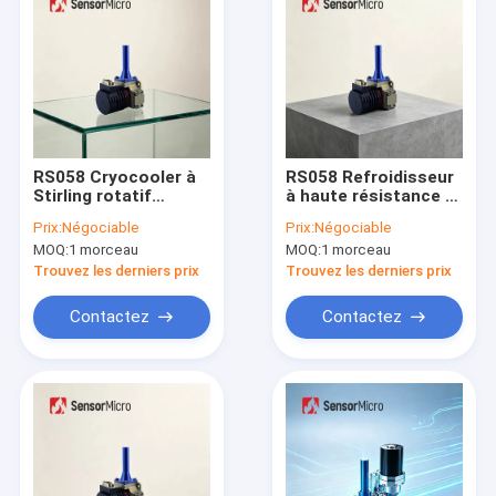
RS058 Cryocooler à
RS058 Refroidisseur
Stirling rotatif
à haute résistance à
intégré à faible
l'usure Stirling Cryo
Prix:
Négociable
Prix:
Négociable
consommation et
avec une puissance
MOQ:
1 morceau
MOQ:
1 morceau
MTTF>10000h pour
de refroidissement
une puissance de
de 550 mW et une
Trouvez les derniers prix
Trouvez les derniers prix
refroidissement>550mW
assemblage de
refroidisseur Dewar
Contactez
Contactez
intégré MTTF de
10000 heures
Maison
Produits
Vidéos