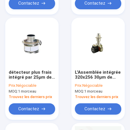
Contactez
Contactez
détecteur plus frais
L'Assemblée intégrée
intégré par 25μm de
320x256 30μm de
l'Assemblée MCT IR
refroidisseur de vase
Prix:
Négociable
Prix:
Négociable
du vase Dewar
Dewar de haute
MOQ:
1 morceau
MOQ:
1 morceau
128x128
performance a
refroidi le détecteur
Trouvez les derniers prix
Trouvez les derniers prix
infrarouge
Contactez
Contactez