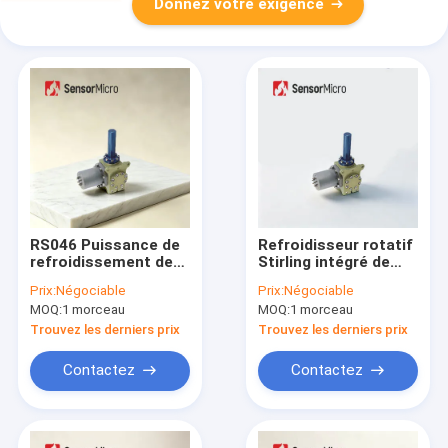
Donnez votre exigence
RS046 Puissance de
Refroidisseur rotatif
refroidissement de
Stirling intégré de
400 mW Ensemble de
puissance de
Prix:
Négociable
Prix:
Négociable
refroidisseur Dewar
refroidissement de
MOQ:
1 morceau
MOQ:
1 morceau
intégré avec une
400 mW avec MTTF
structure mécanique
de 10 000 h et taille
Trouvez les derniers prix
Trouvez les derniers prix
compacte et une
compacte pour les
faible consommation
détecteurs
Contactez
Contactez
d'énergie
infrarouges