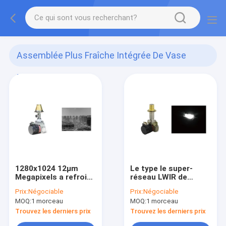
Assemblée Plus Fraîche Intégrée De Vase
Dewar
(51)
1280x1024 12μm
Le type le super-
Megapixels a refroidi
réseau LWIR de
la sensibilité élevée
C615S d'II a refroidi
Prix:
Négociable
Prix:
Négociable
de détecteur de FPA
le détecteur
MOQ:
1 morceau
MOQ:
1 morceau
infrarouge
640x512/15µm
Trouvez les derniers prix
Trouvez les derniers prix