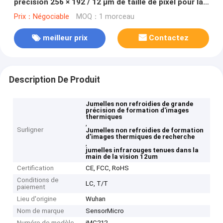
précision 256 × 192 / 12 μm de taille de pixel pour la
mesure de la température
Prix：Négociable
MOQ：1 morceau
meilleur prix
Contactez
Description De Produit
Jumelles non refroidies de grande
précision de formation d'images
thermiques
,
Surligner
Jumelles non refroidies de formation
d'images thermiques de recherche
,
jumelles infrarouges tenues dans la
main de la vision 12um
Certification
CE, FCC, RoHS
Conditions de
LC, T/T
paiement
Lieu d'origine
Wuhan
Nom de marque
SensorMicro
Numéro de modèle
iMC212