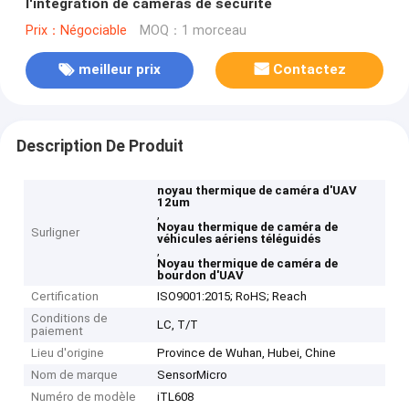
l'intégration de caméras de sécurité
Prix：Négociable
MOQ：1 morceau
meilleur prix
Contactez
Description De Produit
noyau thermique de caméra d'UAV
12um
,
Noyau thermique de caméra de
Surligner
véhicules aériens téléguidés
,
Noyau thermique de caméra de
bourdon d'UAV
Certification
ISO9001:2015; RoHS; Reach
Conditions de
LC, T/T
paiement
Lieu d'origine
Province de Wuhan, Hubei, Chine
Nom de marque
SensorMicro
Numéro de modèle
iTL608