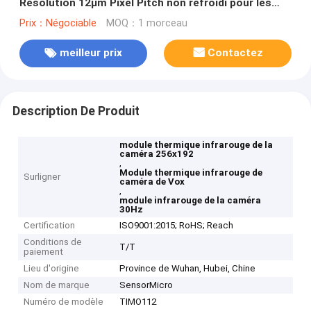
Résolution 12μm Pixel Pitch non refroidi pour les
applications AIoT
Prix：Négociable
MOQ：1 morceau
meilleur prix
Contactez
Description De Produit
module thermique infrarouge de la
caméra 256x192
,
Module thermique infrarouge de
Surligner
caméra de Vox
,
module infrarouge de la caméra
30Hz
Certification
ISO9001:2015; RoHS; Reach
Conditions de
T/T
paiement
Lieu d'origine
Province de Wuhan, Hubei, Chine
Nom de marque
SensorMicro
Numéro de modèle
TIMO112