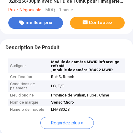
320x256/30µm avec NETD de 10mK pour l'imagerie
optique des gaz et la détection des fuites de gaz
Prix：Négociable
MOQ：1 pièce
meilleur prix
Contactez
Description De Produit
Module de caméra MWIR infrarouge
Surligner
refroidi
,
module de caméra RS422 MWIR
Certification
RoHS; Reach
Conditions de
LC, T/T
paiement
Lieu d'origine
Province de Wuhan, Hubei, Chine
Nom de marque
SensorMicro
Numéro de modèle
LFM330Z3
Regardez plus