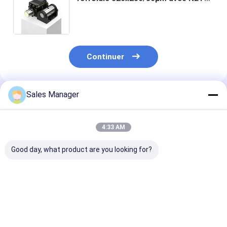
de 10mK pour l'imagerie optique
des gaz et la détection des fuites
de gaz
Continuer
Sales Manager
Produits Recommandés
4:33 AM
Good day, what product are you looking for?
Détecteur d'imagerie
Module de caméra IR
Caméra d'imag
thermique MWIR
refroidie de
optique refroi
refroidi avec
640x512/15μm avec
MWIR avec
640×512/15μm pour
25mK NETD et
640x512/15µm