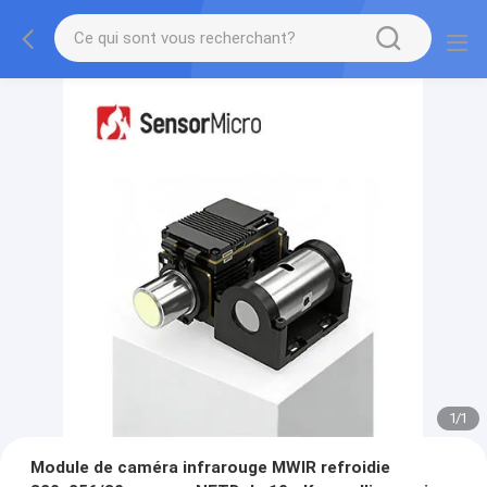
1
/
1
Module de caméra infrarouge MWIR refroidie