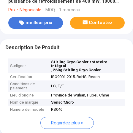
puissance de refroidissement de 400 mW, 10000
heures MTTF et une taille compacte pour un
Prix：Négociable
MOQ：1 morceau
refroidissement miniature à cycle fermé
meilleur prix
Contactez
Description De Produit
Stirling Cryo Cooler rotatoire
Surligner
intégral
,
260g Stirling Cryo Cooler
Certification
ISO9001:2015; RoHS; Reach
Conditions de
LC, T/T
paiement
Lieu d'origine
Province de Wuhan, Hubei, Chine
Nom de marque
SensorMicro
Numéro de modèle
RS046
Regardez plus