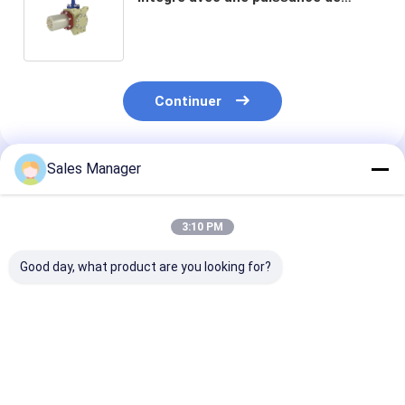
refroidissement de 400 mW, 10000
heures MTTF et une taille
compacte pour un refroidissement
miniature à cycle fermé
Continuer
Sales Manager
Produits Recommandés
3:10 PM
Good day, what product are you looking for?
Refroidisseur
Refroidisseur
LS734 Cryocoo
cryogénique linéaire
cryogénique linéaire
Stirling linéai
Stirling LS734 avec
Stirling LS734 à
détecteur infr
MTTF ≥ 20 000
faible
refroidi MCT 