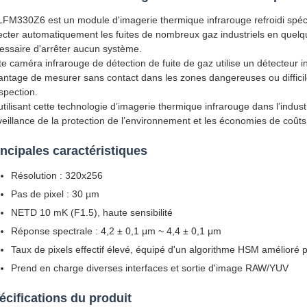
LFM330Z6 est un module d'imagerie thermique infrarouge refroidi spécia
ecter automatiquement les fuites de nombreux gaz industriels en quelque
essaire d'arrêter aucun système.
te caméra infrarouge de détection de fuite de gaz utilise un détecteur 
vantage de mesurer sans contact dans les zones dangereuses ou difficile
nspection.
utilisant cette technologie d’imagerie thermique infrarouge dans l’indust
veillance de la protection de l’environnement et les économies de coûts
incipales caractéristiques
Résolution : 320x256
Pas de pixel : 30 µm
NETD 10 mK (F1.5), haute sensibilité
Réponse spectrale : 4,2 ± 0,1 μm ~ 4,4 ± 0,1 μm
Taux de pixels effectif élevé, équipé d'un algorithme HSM amélioré 
Prend en charge diverses interfaces et sortie d'image RAW/YUV
écifications du produit