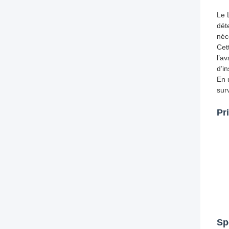
Le 
dét
néc
Cet
l’a
d’i
En 
sur
Pr
Sp