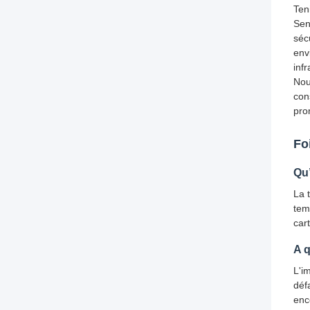
Ten
Sen
sécu
env
infr
Nou
con
pro
Fo
Qu’
La 
tem
car
A q
L'i
déf
enc