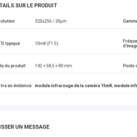
TAILS SUR LE PRODUIT
olution
320x256 / 30μm
Gamme
Fréqu
D typique
10mK (F1.5)
d'imag
lle du produit
142 × 58,5 × 80 mm
Poids 
tre en évidence
module infrarouge de la caméra 15mK
,
module inf
ISSER UN MESSAGE