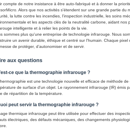
ir compte de notre insistance à être auto-fabriqué et à donner la priorit
sorMicro. Alors que nos activités s'étendent sur une grande partie du 
rité, la lutte contre les incendies, l'inspection industrielle, les soins méd
ironnementale et les aspects clés de la neutralité carbone, aidant nos pa
arouge intelligente et à relier les points de la vie.
s sommes plus qu'une entreprise de technologie infrarouge. Nous 
struire un avenir durable, éthique et centré sur l'humain. Chaque pixe
messe de protéger, d’autonomiser et de servir.
ire aux questions
est-ce que la thermographie infrarouge ?
thermographie est une technologie nouvelle et efficace de méthode de d
pérature de surface d'un objet. Le rayonnement infrarouge (IR) émis par
te de répartition de la température.
uoi peut servir la thermographie infrarouge ?
mage thermique infrarouge peut être utilisée pour effectuer des inspect
auts électriques, des défauts mécaniques, des changements physiologi
ore.