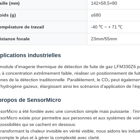
aille (mm)
142×58,5×80
oids (g)
≤680
empérature de travail
-40 ℃ ~ + 71 ℃
istance focale
23mm/55mm
plications industrielles
module d'imagerie thermique de détection de fuite de gaz LFM330Z6 peu
 à concentration extrêmement faible, réaliser un positionnement de fuit
unes de la détection traditionnelle. Parallèlement, le CO₂ peut égalemen
l’hydrogène gazeux, élargissant ainsi les scénarios d’application de l’é
propos de SensorMicro
sorMicro a été fondée avec une conviction simple mais puissante : l'i
sorMicro existe pour permettre aux personnes et aux systèmes de voir 
 possibilités qui se cachent en dessous.
transformant la chaleur invisible en vérité visible, nous aidons les indu
 compte le plus et à gérer la complexité avec clarté.