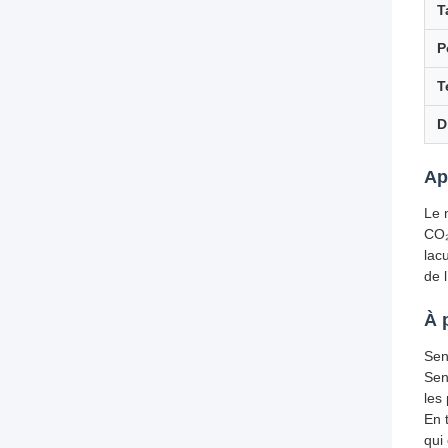
T
P
T
D
Ap
Le 
CO₂
lac
de 
À 
Sen
Sen
les
En 
qui