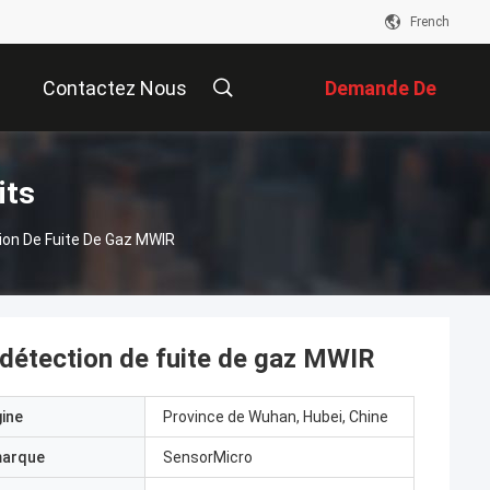
French
Contactez Nous
Demande De
Soumission
its
ion De Fuite De Gaz MWIR
 détection de fuite de gaz MWIR
gine
Province de Wuhan, Hubei, Chine
marque
SensorMicro