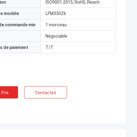
ion
ISO9001:2015; RoHS; Reach
e modèle
LFM330Z6
 de commande min
1 morceau
Négociable
s de paiement
T/T
 Prix
Contactez