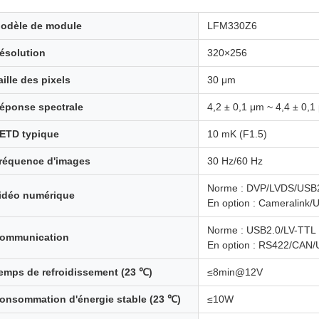
odèle de module
LFM330Z6
ésolution
320×256
aille des pixels
30 μm
éponse spectrale
4,2 ± 0,1 μm ~ 4,4 ± 0,1
ETD typique
10 mK (F1.5)
réquence d'images
30 Hz/60 Hz
Norme : DVP/LVDS/USB
idéo numérique
En option : Cameralink/
Norme : USB2.0/LV-TTL
ommunication
En option : RS422/CAN/
emps de refroidissement (23 ℃)
≤8min@12V
onsommation d'énergie stable (23 ℃)
≤10W