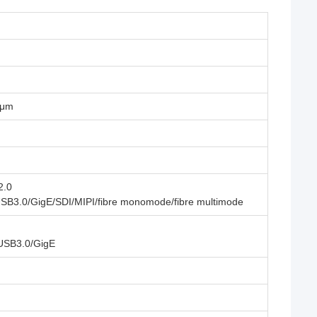
 μm
2.0
USB3.0/GigE/SDI/MIPI/fibre monomode/fibre multimode
USB3.0/GigE