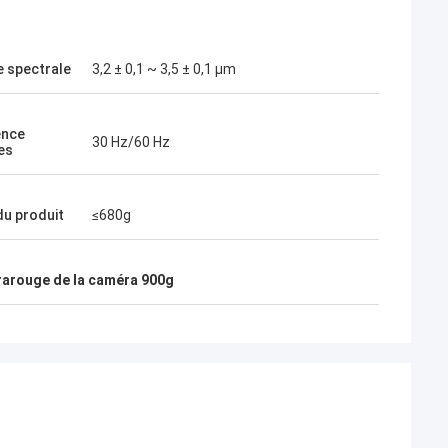
 spectrale
3,2 ± 0,1 ~ 3,5 ± 0,1 μm
ence
30 Hz/60 Hz
es
du produit
≤680g
rarouge de la caméra 900g