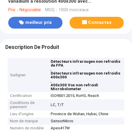
vanadium à résolution 400x300 avec
microbolomètre d'emballage au niveau de la gaufre
Prix：Négociable
MOQ：1000 morceaux
meilleur prix
Contactez
Description De Produit
Détecteurs infrarouges non refroidis
de FPA
,
Détecteurs infrarouges non refroidis
Surligner
400x300
,
400x300 Vox non refroidi
Microbolometer
Certification
ISO9001:2015; RoHS; Reach
Conditions de
LC, T/T
paiement
Lieu d'origine
Province de Wuhan, Hubei, Chine
Nom de marque
SensorMicro
Numéro de modèle
Apex417W