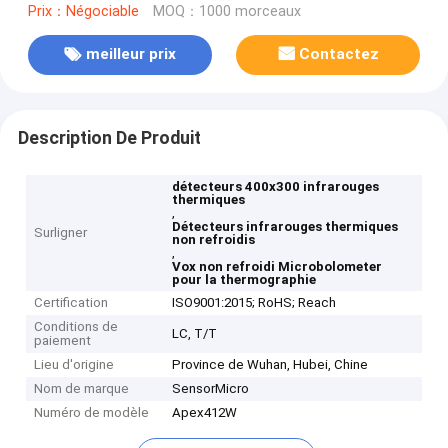
Prix：Négociable
MOQ：1000 morceaux
meilleur prix
Contactez
Description De Produit
détecteurs 400x300 infrarouges
thermiques
,
Détecteurs infrarouges thermiques
Surligner
non refroidis
,
Vox non refroidi Microbolometer
pour la thermographie
Certification
ISO9001:2015; RoHS; Reach
Conditions de
LC, T/T
paiement
Lieu d'origine
Province de Wuhan, Hubei, Chine
Nom de marque
SensorMicro
Numéro de modèle
Apex412W