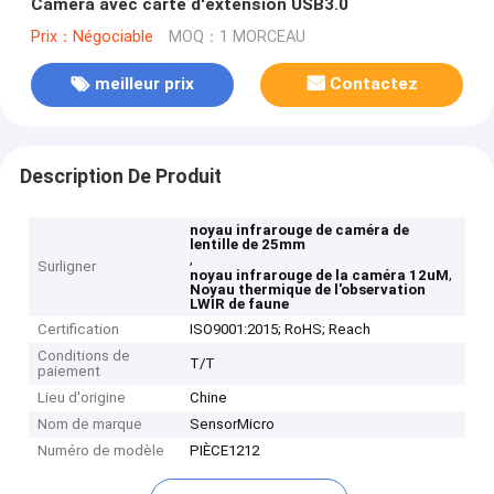
Caméra avec carte d'extension USB3.0
Prix：Négociable
MOQ：1 MORCEAU
meilleur prix
Contactez
Description De Produit
noyau infrarouge de caméra de
lentille de 25mm
,
Surligner
,
noyau infrarouge de la caméra 12uM
Noyau thermique de l'observation
LWIR de faune
Certification
ISO9001:2015; RoHS; Reach
Conditions de
T/T
paiement
Lieu d'origine
Chine
Nom de marque
SensorMicro
Numéro de modèle
PIÈCE1212