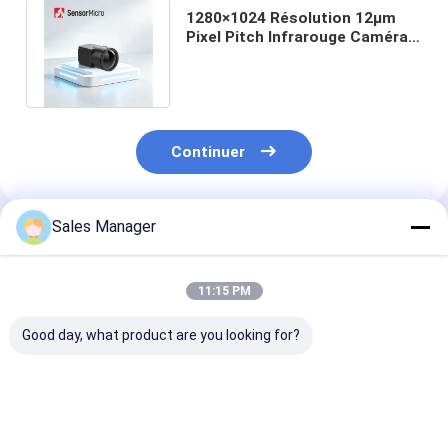
1280×1024 Résolution 12μm
Pixel Pitch Infrarouge Caméra
avec carte d'extension USB3.0
Continuer
Sales Manager
Produits Recommandés
11:15 PM
Good day, what product are you looking for?
640x512 Résolution
Noyau infrarouge
Noyau de cam