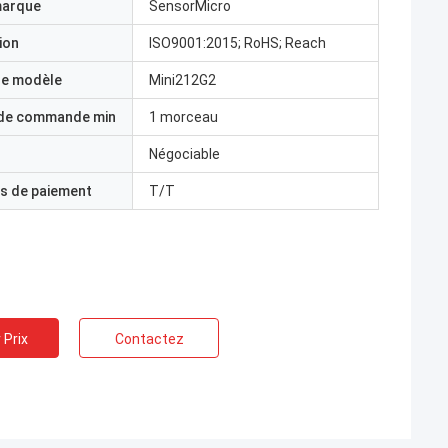
marque
SensorMicro
ion
ISO9001:2015; RoHS; Reach
e modèle
Mini212G2
 de commande min
1 morceau
Négociable
s de paiement
T/T
 Prix
Contactez