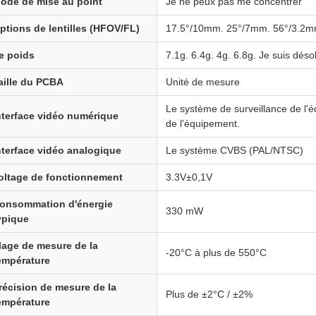
ode de mise au point
Je ne peux pas me concentrer
ptions de lentilles (HFOV/FL)
17.5°/10mm. 25°/7mm. 56°/3.2mm
e poids
7.1g. 6.4g. 4g. 6.8g. Je suis déso
aille du PCBA
Unité de mesure
Le système de surveillance de l'é
nterface vidéo numérique
de l'équipement.
nterface vidéo analogique
Le système CVBS (PAL/NTSC)
oltage de fonctionnement
3.3V±0,1V
onsommation d'énergie
330 mW
ypique
lage de mesure de la
-20°C à plus de 550°C
empérature
récision de mesure de la
Plus de ±2°C / ±2%
empérature