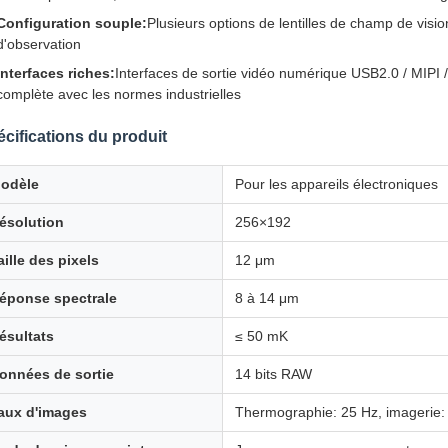
Configuration souple:
Plusieurs options de lentilles de champ de visi
d'observation
Interfaces riches:
Interfaces de sortie vidéo numérique USB2.0 / MIPI 
complète avec les normes industrielles
cifications du produit
odèle
Pour les appareils électroniques
ésolution
256×192
aille des pixels
12 μm
éponse spectrale
8 à 14 μm
ésultats
≤ 50 mK
onnées de sortie
14 bits RAW
aux d'images
Thermographie: 25 Hz, imagerie: