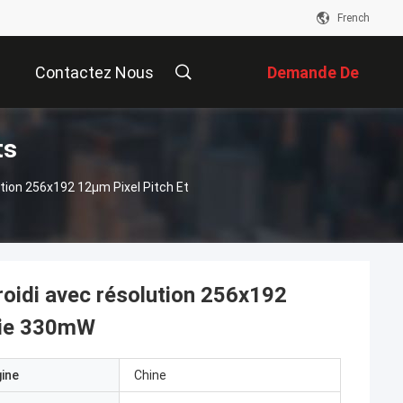
French
Contactez Nous
Demande De
ts
Soumission
ion 256x192 12μm Pixel Pitch Et
oidi avec résolution 256x192
gie 330mW
gine
Chine