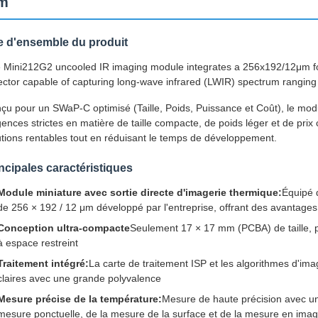
m
e d'ensemble du produit
 Mini212G2 uncooled IR imaging module integrates a 256x192/12μm foc
ector capable of capturing long-wave infrared (LWIR) spectrum ranging
çu pour un SWaP-C optimisé (Taille, Poids, Puissance et Coût), le m
gences strictes en matière de taille compacte, de poids léger et de pri
utions rentables tout en réduisant le temps de développement.
ncipales caractéristiques
Module miniature avec sortie directe d'imagerie thermique:
Équipé 
de 256 × 192 / 12 μm développé par l'entreprise, offrant des avantages 
Conception ultra-compacte
Seulement 17 × 17 mm (PCBA) de taille, pe
à espace restreint
Traitement intégré:
La carte de traitement ISP et les algorithmes d'i
claires avec une grande polyvalence
Mesure précise de la température:
Mesure de haute précision avec une
mesure ponctuelle, de la mesure de la surface et de la mesure en ima