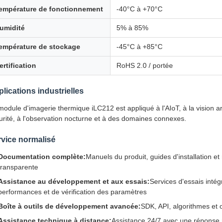
empérature de fonctionnement
-40°C à +70°C
umidité
5% à 85%
empérature de stockage
-45°C à +85°C
ertification
RoHS 2.0 / portée
lications industrielles
odule d'imagerie thermique iLC212 est appliqué à l'AIoT, à la vision artifi
urité, à l'observation nocturne et à des domaines connexes.
vice normalisé
Documentation complète:
Manuels du produit, guides d'installation 
transparente
Assistance au développement et aux essais:
Services d'essais intég
performances et de vérification des paramètres
Boîte à outils de développement avancée:
SDK, API, algorithmes et 
Assistance technique à distance:
Assistance 24/7 avec une réponse 