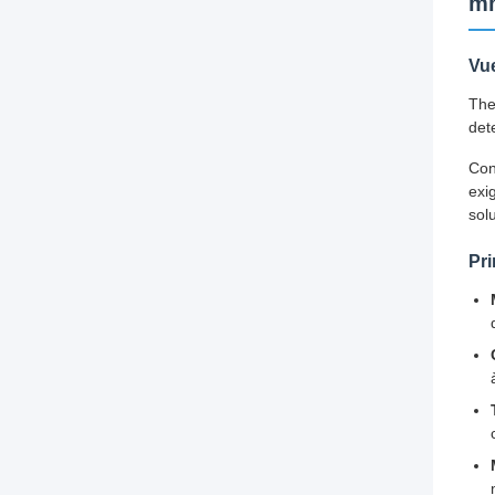
m
Vu
The
det
Con
exi
sol
Pri