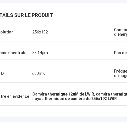
TAILS SUR LE PRODUIT
Conso
olution
256x192
d'éner
me spectrale
8~14μm
Pas de
Fréqu
TD
≤50mK
d'imag
Caméra thermique 12uM de LWIR
,
caméra thermique
tre en évidence
noyau thermique de caméra de 256x192 LWIR