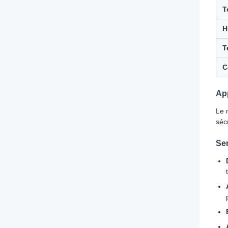
T
H
T
C
App
Le m
séc
Ser