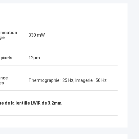
mmation
330 mW
gie
 pixels
12μm
ence
Thermographie : 25 Hz, Imagerie : 50 Hz
es
 de la lentille LWIR de 3.2mm
,