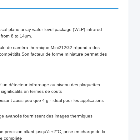
al plane array wafer level package (WLP) infrared
 from 8 to 14μm.
odule de caméra thermique Mini212G2 répond à des
x compétitifs.Son facteur de forme miniature permet des
d'un détecteur infrarouge au niveau des plaquettes
significatifs en termes de coûts
sant aussi peu que 4 g - idéal pour les applications
mage avancés fournissent des images thermiques
 précision allant jusqu'à ±2°C; prise en charge de la
ge complète