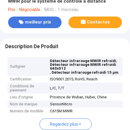
MWIR pour le système de contrôle à distance
Prix：Négociable
MOQ：1 morceau
meilleur prix
Contactez
Description De Produit
,
Détecteur infrarouge MWIR refroidi
Détecteur infrarouge MWIR refroidi
Surligner
640x512
,
Détecteur infrarouge refroidi 15 µm
Certification
ISO9001:2015; RoHS; Reach
Conditions de
L/C, T/T
paiement
Lieu d'origine
Province de Wuhan, Hubei, Chine
Nom de marque
SensorMicro
Numéro de modèle
C615M MWIR
Regardez plus