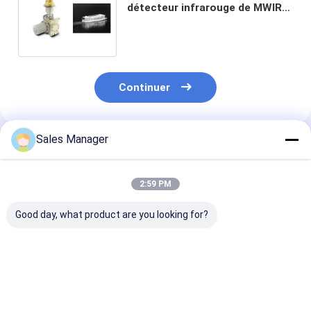
détecteur infrarouge de MWIR
pour le système de contrôle à
distance
Continuer
Sales Manager
Produits Recommandés
2:59 PM
Good day, what product are you looking for?
MCT Material HD
FPA MCT Détecteur
détecteur infr
MWIR Détecteur
Infrarouge Refroidi
de 15μM 640x
infrarouge refroidi
Onde Moyenne
MWIR refroidi 