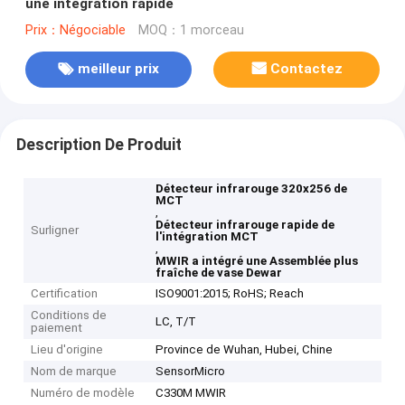
une intégration rapide
Prix：Négociable
MOQ：1 morceau
meilleur prix
Contactez
Description De Produit
Détecteur infrarouge 320x256 de
MCT
,
Détecteur infrarouge rapide de
Surligner
l'intégration MCT
,
MWIR a intégré une Assemblée plus
fraîche de vase Dewar
Certification
ISO9001:2015; RoHS; Reach
Conditions de
LC, T/T
paiement
Lieu d'origine
Province de Wuhan, Hubei, Chine
Nom de marque
SensorMicro
Numéro de modèle
C330M MWIR