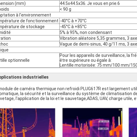
ension (mm)
44.5x44.5x36. Je vous en prie.6
poids
< 90 g
ptation à l'environnement
pérature de fonctionnement
-40°C à +70°C
pérature de stockage
-45°C à +85°C
idité
5% à 95%, non condensant
ration
Vibration aléatoire 5,35 grammes, 3 ax
choc
Vague de demi-sinus, 40 g/11 ms, 3 axe
ique
Pour les appareils de surveillance, la 
tille optionnelle
être supérieure ou égale à:
Lentille motorisée: 75 mm/100 mm/1
pplications industrielles
module de caméra thermique non refroidi PLUG617R est largement utilisé
omatique, la sécurité et la surveillance du système de climatisation des 
vetage, l'application de la loi et le sauvetage,ADAS, UAV, charge utile, e