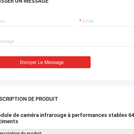
ISSER UN MESSAGE
Envoyer Le Message
SCRIPTION DE PRODUIT
dule de caméra infrarouge à performances stables 640
timents
escription du produit