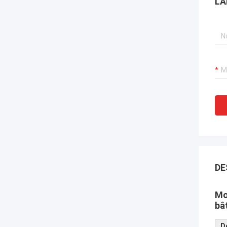
LA
DE
Mo
bâ
D