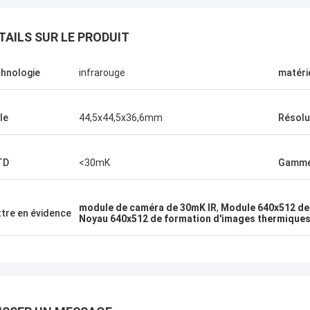
TAILS SUR LE PRODUIT
hnologie
infrarouge
matéri
le
44,5x44,5x36,6mm
Résolu
TD
<30mK
Gamme
module de caméra de 30mK IR
,
Module 640x512 de
tre en évidence
Noyau 640x512 de formation d'images thermique