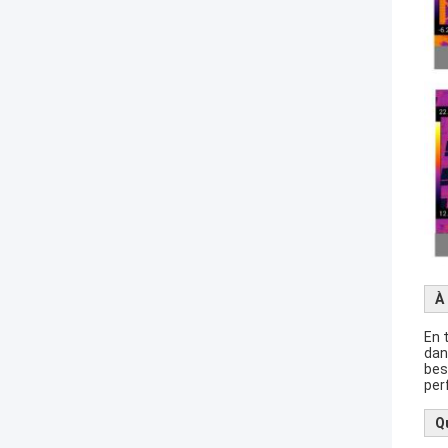
À
En 
dan
bes
per
Q