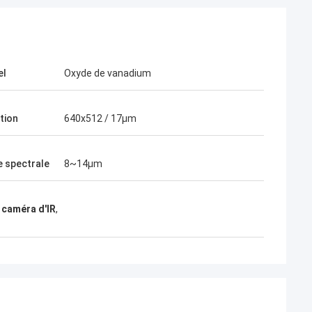
el
Oxyde de vanadium
tion
640x512 / 17μm
 spectrale
8~14μm
 caméra d'IR
,
s