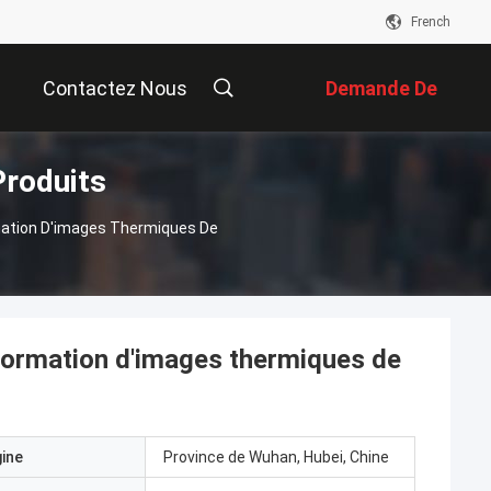
French
Contactez Nous
Demande De
roduits
Soumission
ation D'images Thermiques De
ormation d'images thermiques de
gine
Province de Wuhan, Hubei, Chine