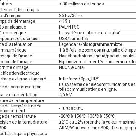
ultats
< 30 millions de tonnes
itement des images
x d'images
25 Hz/30 Hz
mps de démarrage
< 15 s
éo analogique
PAL/NTSC
éo numérique
Le système d'alarme est utilisé.
posant d'extension
USB/camerlink
e d' atténuation
Légendaire/histogramme/mixte
om numérique
1 à 8 fois le zoom continu, taille d'étap
ichage de l'image
Noir chaud/blanc chaud/pseudo couleu
ection de l' image
Flip horizontalement/verticalement/d
oritme d'image
NUC/AGC/IDE
cification électrique
erface externe standard
Interface 50pin_HRS
Le système de télécommunications est 
e de communication
télécommunications en ligne.
tage d'alimentation
4 à 6 V
ure de la température
ge de température de
-10°C à 50°C
ctionnement
ge de température
-20°C à 150°C, 100°C à 550°C
cision de la température
±2°C ou ±2% (prendre la valeur maximal
SDK
ARM/Windows/Linux SDK, thermographie
actéristiques physiques