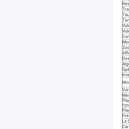
Rés
Tra
Tau
Te
Vid
Vid
Com
Mod
Zo
Aff
Dir
Alg
Spé
Int
Mod
Vol
Mes
Pla
fon
Pla
Pré
Le 
Car