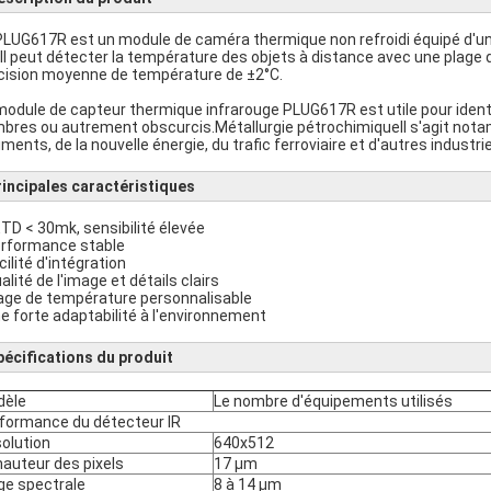
PLUG617R est un module de caméra thermique non refroidi équipé d'un 
Il peut détecter la température des objets à distance avec une plage
cision moyenne de température de ±2°C.
module de capteur thermique infrarouge PLUG617R est utile pour identi
bres ou autrement obscurcis.Métallurgie pétrochimiqueIl s'agit notamme
iments, de la nouvelle énergie, du trafic ferroviaire et d'autres industri
rincipales caractéristiques
ETD < 30mk, sensibilité élevée
erformance stable
cilité d'intégration
alité de l'image et détails clairs
lage de température personnalisable
ne forte adaptabilité à l'environnement
pécifications du produit
dèle
Le nombre d'équipements utilisés
formance du détecteur IR
olution
640x512
hauteur des pixels
17 μm
ge spectrale
8 à 14 μm