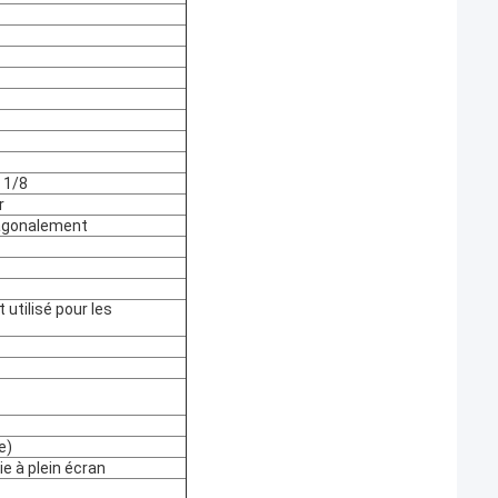
e 1/8
r
iagonalement
utilisé pour les
e)
 à plein écran