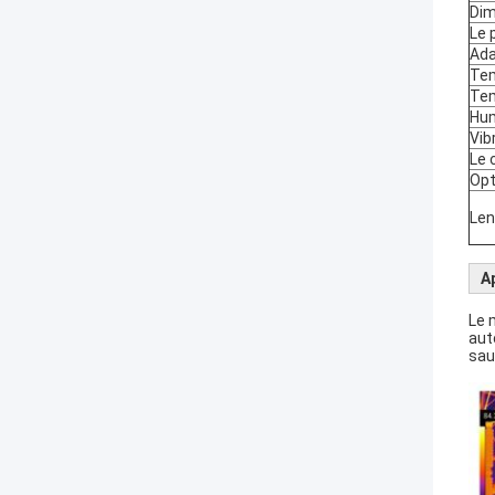
Dim
Le 
Ada
Tem
Tem
Hum
Vib
Le 
Opt
Len
A
Le 
aut
sau