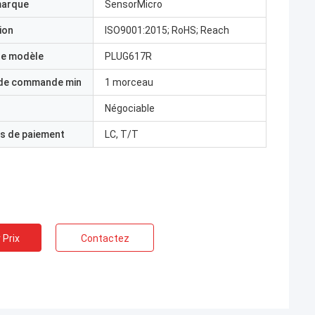
marque
SensorMicro
ion
ISO9001:2015; RoHS; Reach
e modèle
PLUG617R
 de commande min
1 morceau
Négociable
s de paiement
LC, T/T
 Prix
Contactez