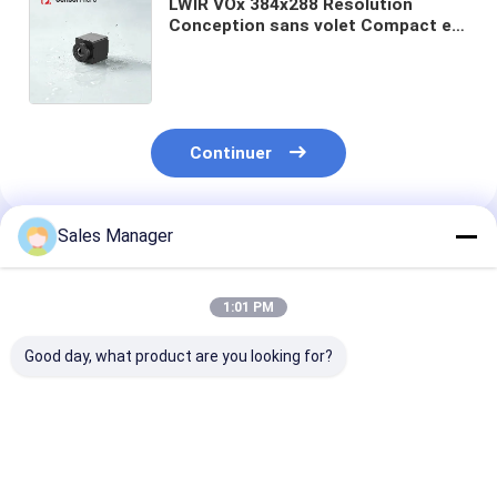
LWIR VOx 384x288 Résolution
Conception sans volet Compact et
léger Noyau de caméra thermique
non refroidi pour la vision
industrielle
Continuer
Sales Manager
Produits Recommandés
1:01 PM
Good day, what product are you looking for?
Core de caméra
MegaPixel
640x512 Résol
thermique
1280x1024
12μm Taille de 