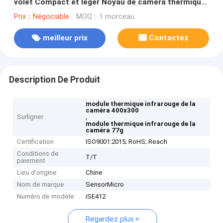
volet Compact et léger Noyau de caméra thermique
non refroidi pour la vision industrielle
Prix：Négociable
MOQ：1 morceau
meilleur prix
Contactez
Description De Produit
module thermique infrarouge de la
caméra 400x300
Surligner
,
module thermique infrarouge de la
caméra 77g
Certification
ISO9001:2015; RoHS; Reach
Conditions de
T/T
paiement
Lieu d'origine
Chine
Nom de marque
SensorMicro
Numéro de modèle
iSE412
Regardez plus