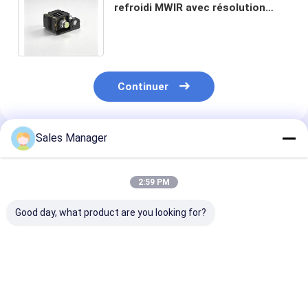
refroidi MWIR avec résolution
1024×768, taille de pixel de 10 µm
et technologie HOT
Continuer
Sales Manager
Produits Recommandés
2:59 PM
Good day, what product are you looking for?
640x512 Résolution
Noyau infrarouge
Noyau de cam
12 μm Taille de pixel
non envahissant de
thermique refr
Noyau de caméra
caméra pour le
320x256 30μm