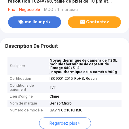
résolution 1024×768, taille de pixel de 10 µm et
technologie HOT
Prix：Négociable
MOQ：1 morceau
meilleur prix
Contactez
Description De Produit
,
Noyau thermique de caméra de T2SL
module thermique de capteur de
Surligner
l'image 640x512
,
noyau thermique de la caméra 900g
Certification
ISO9001:2015; RoHS; Reach
Conditions de
T/T
paiement
Lieu d'origine
Chine
Nom de marque
SensorMicro
Numéro de modèle
GAVIN GC1010HMG
Regardez plus