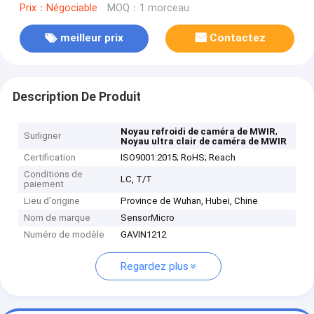
Prix：Négociable
MOQ：1 morceau
meilleur prix
Contactez
Description De Produit
,
Noyau refroidi de caméra de MWIR
Surligner
Noyau ultra clair de caméra de MWIR
Certification
ISO9001:2015; RoHS; Reach
Conditions de
LC, T/T
paiement
Lieu d'origine
Province de Wuhan, Hubei, Chine
Nom de marque
SensorMicro
Numéro de modèle
GAVIN1212
Regardez plus