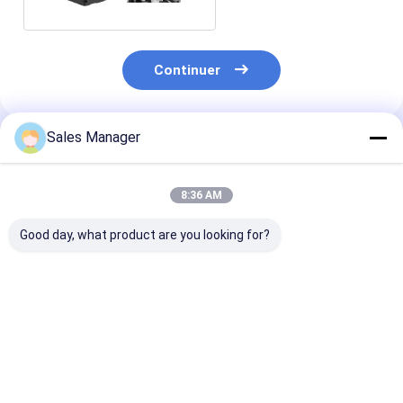
Continuer
Sales Manager
Produits Recommandés
8:36 AM
Good day, what product are you looking for?
Noyau élevé 640x512
Cœur de caméra
Noyau thermi
de caméra de la
thermique MWIR
élevé de camér
sensibilité MCT
refroidi 640x512 15
débit d'image
MWIR pour
μm pour la
15μm 640x512
l'intégration rapide
surveillance à longue
le refroidisseu
Meilleur prix
Meilleur prix
Meilleur p
portée
RS058 Cryo