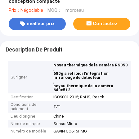
conception compacte
Prix：Négociable
MOQ：1 morceau
meilleur prix
Contactez
Description De Produit
Noyau thermique de la caméra RS058
,
680g a refroidi l'intégration
Surligner
infrarouge de détecteur
,
noyau thermique de la caméra
640x512
Certification
ISO9001:2015; RoHS; Reach
Conditions de
T/T
paiement
Lieu d'origine
Chine
Nom de marque
SensorMicro
Numéro de modèle
GAVIN GC615HMG